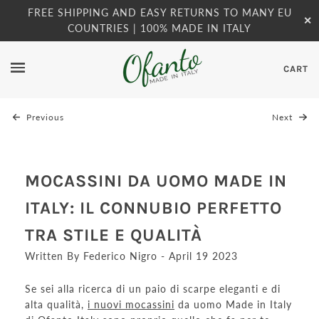
FREE SHIPPING AND EASY RETURNS TO MANY EU
✕
COUNTRIES | 100% MADE IN ITALY
CART
Previous
Next
MOCASSINI DA UOMO MADE IN
ITALY: IL CONNUBIO PERFETTO
TRA STILE E QUALITÀ
Written By Federico Nigro - April 19 2023
Se sei alla ricerca di un paio di scarpe eleganti e di
alta qualità,
i nuovi mocassini
da uomo Made in Italy