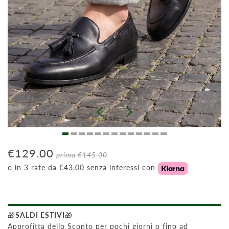
€129.00
prima
€145.00
o in 3 rate da €43.00 senza interessi con
🎁
SALDI ESTIVI
🎁
Approfitta dello Sconto per pochi giorni o fino ad