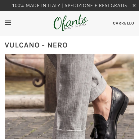
100% MADE IN ITALY | SPEDIZIONE E RESI GRATIS
✕
CARRELLO
VULCANO - NERO