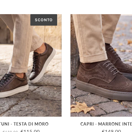
SCONTO
TUNI - TESTA DI MORO
CAPRI - MARRONE INT
€115.00
€149.00
€139.00