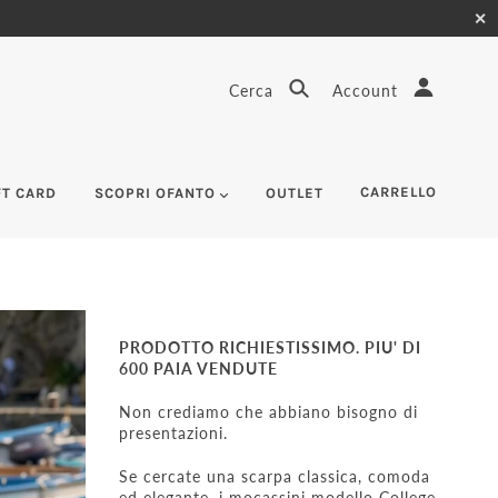
✕
Cerca
Account
CARRELLO
FT CARD
SCOPRI OFANTO
OUTLET
PRODOTTO RICHIESTISSIMO. PIU' DI
600 PAIA VENDUTE
Non crediamo che abbiano bisogno di
presentazioni.
Se cercate una scarpa classica, comoda
ed elegante, i mocassini modello College