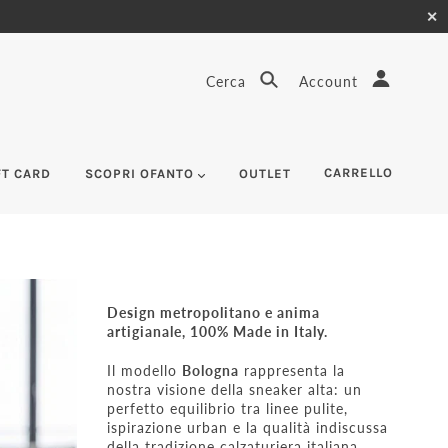
✕
Cerca
Account
CARRELLO
FT CARD
SCOPRI OFANTO
OUTLET
Design metropolitano e anima
artigianale, 100% Made in Italy.
Il modello
Bologna
rappresenta la
nostra visione della sneaker alta: un
perfetto equilibrio tra linee pulite,
ispirazione urban e la qualità indiscussa
della tradizione calzaturiera italiana.