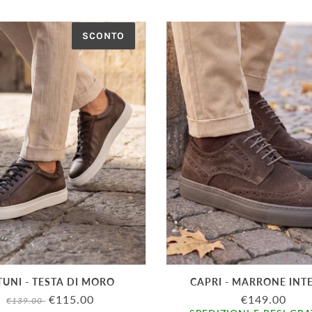
SCONTO
TUNI - TESTA DI MORO
CAPRI - MARRONE INT
€115.00
€149.00
€139.00