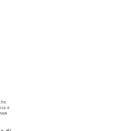
che
nza e
 non
a di