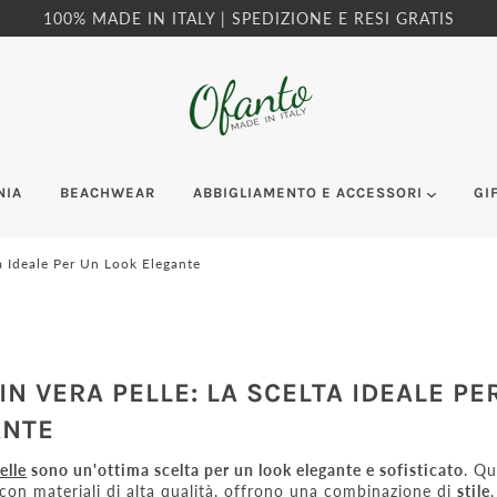
100% MADE IN ITALY | SPEDIZIONE E RESI GRATIS
NIA
BEACHWEAR
ABBIGLIAMENTO E ACCESSORI
GI
ta Ideale Per Un Look Elegante
IN VERA PELLE: LA SCELTA IDEALE PE
ANTE
elle
sono un'ottima scelta per un look elegante e sofisticato
. Qu
e con materiali di alta qualità, offrono una combinazione di
stile
,