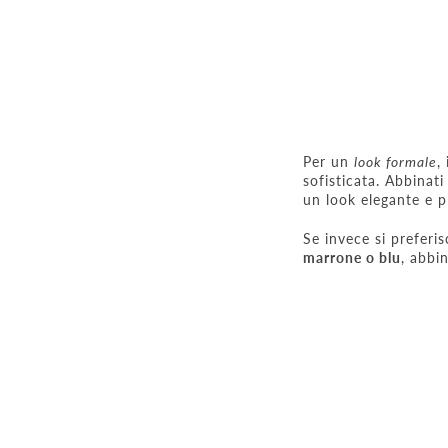
Per un
look formale
,
sofisticata. Abbinat
un look elegante e p
Se invece si preferi
marrone o blu
, abbi