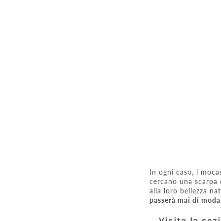
In ogni caso, i mocas
cercano una scarpa di
alla loro bellezza n
passerà mai di moda
Visita la sez