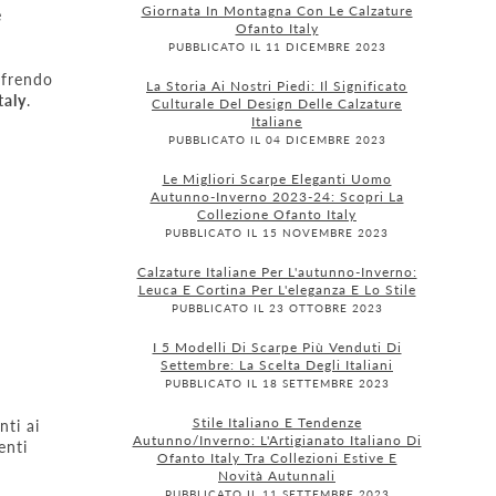
Giornata In Montagna Con Le Calzature
e
Ofanto Italy
PUBBLICATO IL 11 DICEMBRE 2023
ffrendo
La Storia Ai Nostri Piedi: Il Significato
taly
.
Culturale Del Design Delle Calzature
Italiane
PUBBLICATO IL 04 DICEMBRE 2023
Le Migliori Scarpe Eleganti Uomo
Autunno-Inverno 2023-24: Scopri La
Collezione Ofanto Italy
PUBBLICATO IL 15 NOVEMBRE 2023
Calzature Italiane Per L'autunno-Inverno:
Leuca E Cortina Per L'eleganza E Lo Stile
PUBBLICATO IL 23 OTTOBRE 2023
I 5 Modelli Di Scarpe Più Venduti Di
Settembre: La Scelta Degli Italiani
PUBBLICATO IL 18 SETTEMBRE 2023
Stile Italiano E Tendenze
nti ai
Autunno/Inverno: L'Artigianato Italiano Di
enti
Ofanto Italy Tra Collezioni Estive E
Novità Autunnali
PUBBLICATO IL 11 SETTEMBRE 2023